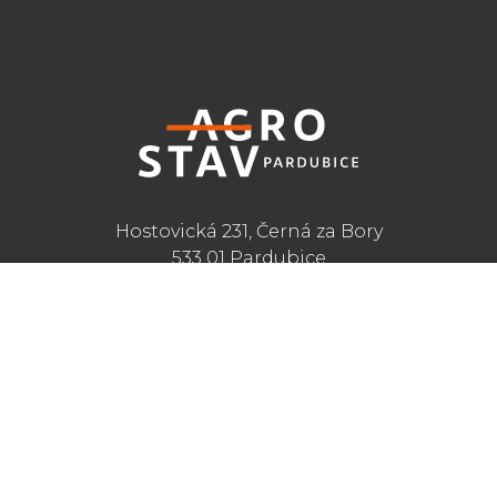
Hostovická 231, Černá za Bory
533 01 Pardubice
Agrostav člen skupiny B.A.S. – CZ
RYCHLÝ KONTAKT
+420 466 736 111
agrostav@agrostav-pce.cz